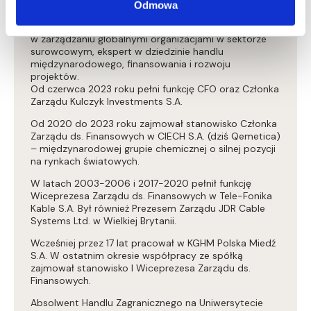
Odmowa
Menedżer z blisko 30-letnim doświadczeniem
w zarządzaniu globalnymi organizacjami w sektorze
surowcowym, ekspert w dziedzinie handlu
międzynarodowego, finansowania i rozwoju
projektów.
Od czerwca 2023 roku pełni funkcję CFO oraz Członka
Zarządu Kulczyk Investments S.A.
Od 2020 do 2023 roku zajmował stanowisko Członka
Zarządu ds. Finansowych w CIECH S.A. (dziś Qemetica)
– międzynarodowej grupie chemicznej o silnej pozycji
na rynkach światowych.
W latach 2003-2006 i 2017-2020 pełnił funkcję
Wiceprezesa Zarządu ds. Finansowych w Tele-Fonika
Kable S.A. Był również Prezesem Zarządu JDR Cable
Systems Ltd. w Wielkiej Brytanii.
Wcześniej przez 17 lat pracował w KGHM Polska Miedź
S.A. W ostatnim okresie współpracy ze spółką
zajmował stanowisko I Wiceprezesa Zarządu ds.
Finansowych.
Absolwent Handlu Zagranicznego na Uniwersytecie