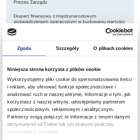
Prezes Zarządu
Ekspert finansowy z międzynarodowym
doświadczeniem operacyjnym w budowaniu wartości
spółek z sektorów chemicznego, wydobywczego,
energetycznego, motoryzacyjnego i nowych
technologii.
Zgoda
Szczegóły
O plikach cookies
Od 2010 roku związany z Kulczyk Investments, gdzie
nadzoruje globalny portfel inwestycyjny. W latach
2018–2023 pełnił funkcję Prezesa Zarządu CIECH (dziś
Qemetica) – międzynarodowej grupy chemicznej
Niniejsza strona korzysta z plików cookie
działającej w ramach sześciu linii biznesowych. W tym
czasie spółka skutecznie wdrożyła strategię wzrostu,
Wykorzystujemy pliki cookie do spersonalizowania treści
koncentrując się na efektywności operacyjnej
i reklam, aby oferować funkcje społecznościowe i
i kulturze organizacyjnej opartej na celach i zespole,
co przełożyło się na rekordowe wyniki finansowe
analizować ruch w naszej witrynie. Informacje o tym, jak
w 2022 roku oraz istotny wzrost generowanych
korzystasz z naszej witryny, udostępniamy partnerom
przepływów pieniężnych.
społecznościowym, reklamowym i analitycznym.
Doświadczenie zawodowe zdobywał m.in. w KPMG
Partnerzy mogą połączyć te informacje z innymi danymi
Audyt, gdzie odpowiadał za badanie jednostkowych
otrzymanymi od Ciebie lub uzyskanymi podczas
i skonsolidowanych sprawozdań finansowych spółek
korzystania z ich usług.
z różnych branż.