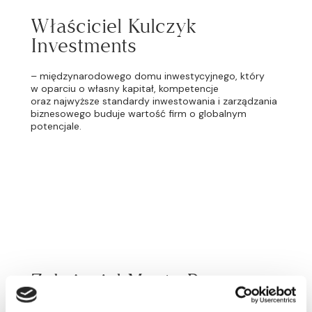
Właściciel Kulczyk
Investments
– międzynarodowego domu inwestycyjnego, który
w oparciu o własny kapitał, kompetencje
oraz najwyższe standardy inwestowania i zarządzania
biznesowego buduje wartość firm o globalnym
potencjale.
Założyciel Manta Ray vc
– funduszu venture capital wspierającego w skali