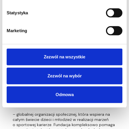
z mentorami, potencjalnymi klientami, inwestorami
oraz uznanymi praktykami biznesu.
Statystyka
InCredibles współtworzy też specjalistyczne raporty,
debaty, publikacje oraz patronuje wydarzeniom
edukacyjnym. Jest też inicjatorem pierwszych
Marketing
w Polsce studiów MBA dla startupów (we współpracy
z SGH) oraz audycji Firmament w Radiu 357.
Zezwól na wszystkie
Zezwól na wybór
incredibles.pl
Odmowa
Twórca Pho3nix Foundation
– globalnej organizacji społecznej, która wspiera na
całym świecie dzieci i młodzież w realizacji marzeń
o sportowej karierze. Fundacja kompleksowo pomaga