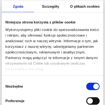
międzynarodowej najbardziej utalentowanych
Zgoda
Szczegóły
O plikach cookies
przedsiębiorców, których misją jest wdrażanie
rewolucyjnych technologii m.in. w systemie edukacji,
biotechnologii, zdrowiu oraz infrastrukturze.
Niniejsza strona korzysta z plików cookie
Wykorzystujemy pliki cookie do spersonalizowania treści
i reklam, aby oferować funkcje społecznościowe i
analizować ruch w naszej witrynie. Informacje o tym, jak
korzystasz z naszej witryny, udostępniamy partnerom
społecznościowym, reklamowym i analitycznym.
Partnerzy mogą połączyć te informacje z innymi danymi
otrzymanymi od Ciebie lub uzyskanymi podczas
Inicjator InCredibles
korzystania z ich usług.
– najbardziej wszechstronnego i długofalowego
Wybór
programu budowy kompetencji oraz promocji, który
Niezbędne
od 2017 roku skupia, szkoli i integruje najlepsze polskie
zgody
startupy.
Program oparty jest na autorskiej formule „szytych na
Preferencje
miarę” warsztatów oraz indywidualnych konsultacji