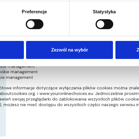
ics:
https://www.google.com/analytics/learn/privacy.html?hl=pl
Preferencje
Statystyka
 ustawień dotyczących plików cookies
 które w większości przeglądarek znajduje się na pasku narzędzi, 
 zmienić w swojej przeglądarce ustawienia dotyczące plików cookies,
yłączyć. Poniżej znajdują się proste wytyczne, jak można dokonać ty
mat tego, jak zablokować pliki cookie pochodzące ze strony Kulczy
Zezwól na wybór
Z
 internetowych można znaleźć pod poniższymi adresami:
ies management
ookie management
ookie management
okie management
gółowe informacje dotyczące wyłączania plików cookies można znal
aboutcookies.org
. i
www.youronlinechoices.eu
.
Jednocześnie prosimy
stawień swojej przeglądarki do zablokowania wszystkich plików cooki
s), możesz nie mieć dostępu do wszystkich części naszego serwisu 