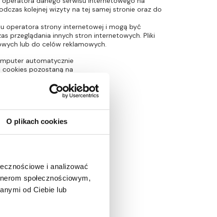
ez operatora danego serwisu internetowego na
zas kolejnej wizyty na tej samej stronie oraz do
niu operatora strony internetowej i mogą być
 przeglądania innych stron internetowych. Pliki
etowych lub do celów reklamowych.
j komputer automatycznie
iki cookies pozostaną na
. W naszym serwsie
es.
O plikach cookies
ważyć także inne pliki
ołecznościowe i analizować
 stron internetowych
artnerom społecznościowym,
żesz otrzymywać pliki
anymi od Ciebie lub
likacją plików cookies
polityki prywatności