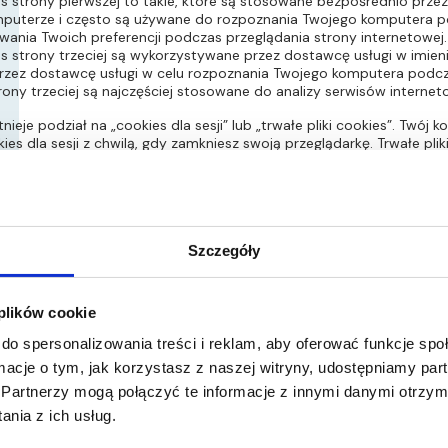
ies strony pierwszej to takie, które są stosowane bezpośrednio prz
uterze i często są używane do rozpoznania Twojego komputera podc
ania Twoich preferencji podczas przeglądania strony internetowej.
ies strony trzeciej są wykorzystywane przez dostawcę usługi w imie
zez dostawcę usługi w celu rozpoznania Twojego komputera podczas
rony trzeciej są najczęściej stosowane do analizy serwisów intern
tnieje podział na „cookies dla sesji” lub „trwałe pliki cookies”. Twó
kies dla sesji z chwilą, gdy zamkniesz swoją przeglądarkę. Trwałe pl
ze aż do daty ich wygaśnięcia, która jest określona w tych plikach
korzystujemy zarówno pliki cookies dla sesji, jak i trwałe pliki cooki
 przez nas pliki cookies
yk-investments
Szczegóły
stemowe mechanizmu obsługującego serwis
ia:
1 dzień
 plików cookie
 wizyty w serwisie internetowym kulczykinvestments.com możesz zau
do spersonalizowania treści i reklam, aby oferować funkcje sp
nie są powiązane ze stroną Kulczyk Investments. Niektóre z naszych
ormacje o tym, jak korzystasz z naszej witryny, udostępniamy p
m osadzone treści, takie jak Google Analytics, w związku z tym mo
Partnerzy mogą połączyć te informacje z innymi danymi otrzym
zące z tych stron internetowych. KI One SA nie ma nadzoru nad pub
 Aby uzyskać więcej informacji dotyczących polityki plików cookies i 
nia z ich usług.
on trzecich, prosimy o odwiedzenie ich stron internetowych.