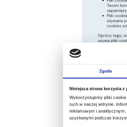
Pliki cook
Twoim komp
zapamiętyw
Pliki cook
używane pr
cookies st
Oprócz tego, is
usuwa pliki coo
Twoim komputer
internetowym wy
Wykorzystywane
Cookies:
kulcz
Zgoda
Cel:
Cookie sy
Data wygaśnięc
Niniejsza strona korzysta z
Podczas Twojej
Wykorzystujemy pliki cookie 
cookies, które 
ruch w naszej witrynie. Inf
zawierają bowie
reklamowym i analitycznym. 
cookies pochod
stron trzecich.
uzyskanymi podczas korzysta
wskazanych str