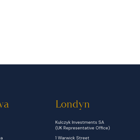
wa
Londyn
Kulczyk Investments SA
(UK Representative Office)
wa
1 Warwick Street