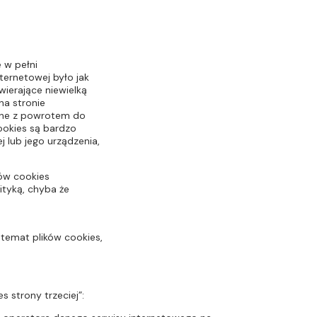
 w pełni
ternetowej było jak
wierające niewielką
na stronie
yłane z powrotem do
cookies są bardzo
 lub jego urządzenia,
ków cookies
ityką, chyba że
 temat plików cookies,
s strony trzeciej”: