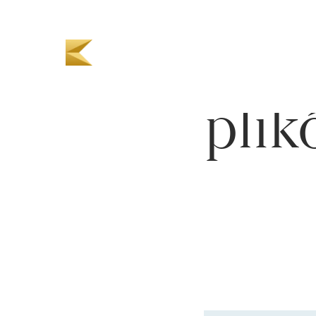
Poli
plik