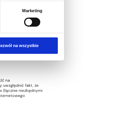
Marketing
uzyskasz informację na
 łącznie z tym, jak
ch zmian.
k Investments innych
ezwól na wszystkie
eźć na
 uwzględnić fakt, że
es (łącznie niezbędnymi
internetowego.