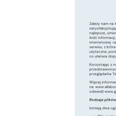
Zależy nam na t
satysfakcjonują
najlepsze, umie
ilość informacj
internetowej. r
serwisu, z któr
użyteczne, poni
co ułatwia dop
Korzystając z n
przedstawionych
przeglądarka T
Więcej informac
na:
www.allabou
odwiedź
www.g
Rodzaje plików
Istnieją dwa og