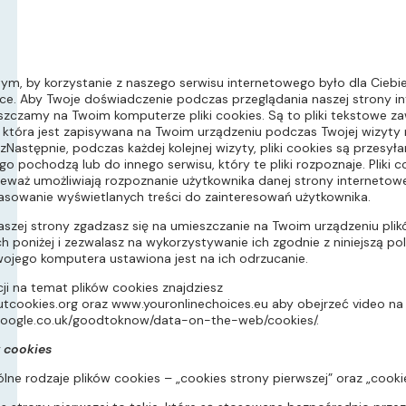
ym, by korzystanie z naszego serwisu internetowego było dla Ciebie
ce. Aby Twoje doświadczenie podczas przeglądania naszej strony in
szczamy na Twoim komputerze pliki cookies. Są to pliki tekstowe za
i, która jest zapisywana na Twoim urządzeniu podczas Twojej wizyty 
azNastępnie, podczas każdej kolejnej wizyty, pliki cookies są przes
ego pochodzą lub do innego serwisu, który te pliki rozpoznaje. Pliki 
eważ umożliwiają rozpoznanie użytkownika danej strony internetowej
asowanie wyświetlanych treści do zainteresowań użytkownika.
aszej strony zgadzasz się na umieszczanie na Twoim urządzeniu pli
 poniżej i zezwalasz na wykorzystywanie ich zgodnie z niniejszą pol
wojego komputera ustawiona jest na ich odrzucanie.
ji na temat plików cookies znajdziesz
tcookies.org
oraz
www.youronlinechoices.eu
aby obejrzeć video na
oogle.co.uk/goodtoknow/data-on-the-web/cookies/
.
 cookies
ólne rodzaje plików cookies – „cookies strony pierwszej” oraz „cookie