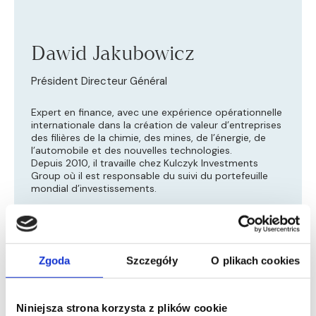
Dawid Jakubowicz
Président Directeur Général
Expert en finance, avec une expérience opérationnelle
internationale dans la création de valeur d’entreprises
des filières de la chimie, des mines, de l’énergie, de
l’automobile et des nouvelles technologies.
Depuis 2010, il travaille chez Kulczyk Investments
Group où il est responsable du suivi du portefeuille
mondial d’investissements.
En 2018-2023, il a été PDG du groupe chimique CIECH
S.A. – Grupa Chemiczna, sis dans l’Union européenne,
coté en deux bourses, employant plus de 3 800
effectifs et disposant de neuf sites de production au
Zgoda
Szczegóły
O plikach cookies
sein de six volets opérationnels, à savoir la soude, le
sel, les produits phytosanitaires, le verre et les
silicates, et les mousses polyuréthanes. Au cours de
son mandat de PDG, le Groupe a réussi à mettre en
Niniejsza strona korzysta z plików cookie
œuvre une stratégie qui a contribué à une