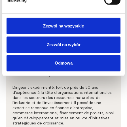
Marketing
Zezwól na wszystkie
Zezwól na wybór
Jarosław Romanowski
Odmowa
Directeur Financier, Membre du Directoire
Dirigeant expérimenté, fort de près de 30 ans
d’expérience à la tête d’organisations internationales
dans les secteurs des ressources naturelles, de
l’industrie et de l’investissement. Il possède une
expertise reconnue en finance d’entreprise,
commerce international, financement de projets, ainsi
qu’en développement et mise en œuvre d’initiatives
stratégiques de croissance.