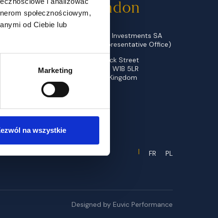
ołecznościowe i analizować
London
artnerom społecznościowym,
anymi od Ciebie lub
Kulczyk Investments SA
(UK Representative Office)
wa
1 Warwick Street
London W1B 5LR
Marketing
United Kingdom
0
ezwól na wszystkie
FR
PL
Designed by Euvic Performance