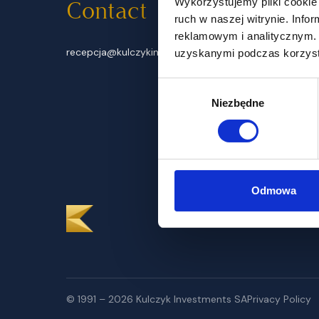
Wykorzystujemy pliki cookie 
Contact
ruch w naszej witrynie. Inf
reklamowym i analitycznym. 
recepcja@kulczykinvestments.com
uzyskanymi podczas korzysta
Wybór
Niezbędne
zgody
Odmowa
© 1991 – 2026 Kulczyk Investments SA
Privacy Policy