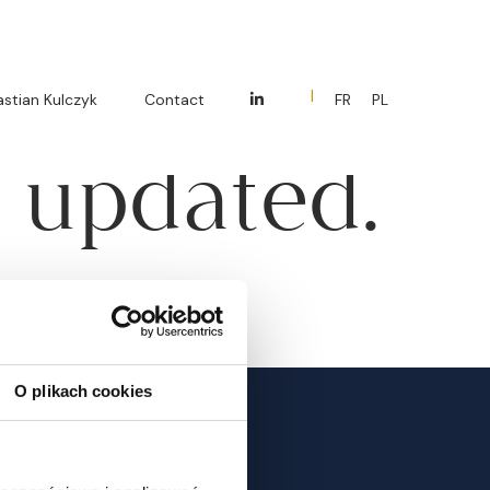
ur
stian Kulczyk
Contact
FR
PL
g updated.
O plikach cookies