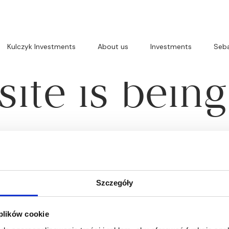
apologize, o
Kulczyk Investments
About us
Investments
Seba
ite is bein
Szczegóły
 plików cookie