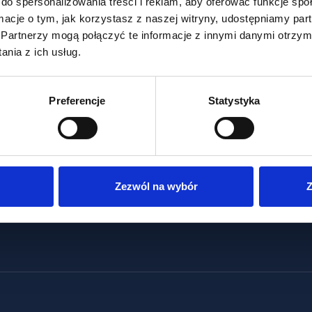
do spersonalizowania treści i reklam, aby oferować funkcje sp
Luxembourg
Warsaw
ormacje o tym, jak korzystasz z naszej witryny, udostępniamy p
Partnerzy mogą połączyć te informacje z innymi danymi otrzym
Kulczyk Investments SA
KI Next Sp. z o.o.
nia z ich usług.
11, rue Aldringen
ul. Wspólna 62
L-1118 Luxembourg
00-684 Warsza
Luxembourg
Polska
Preferencje
Statystyka
+352 27 20 30 20
+48 22 522 32 0
Zezwól na wybór
Z